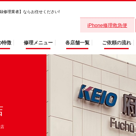
省登録修理業者】ならお任せください!
府中くるる店画面・バッテリー対応！
iPhone修理救急便
の特徴
修理メニュー
各店舗一覧
ご依頼の流れ
店
る店