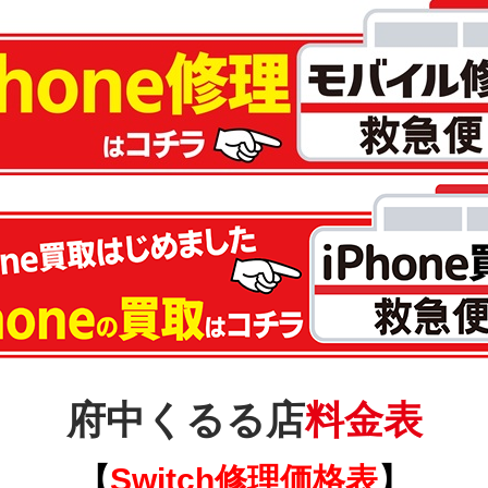
府中くるる店
料金表
【
Switch
修理価格表
】