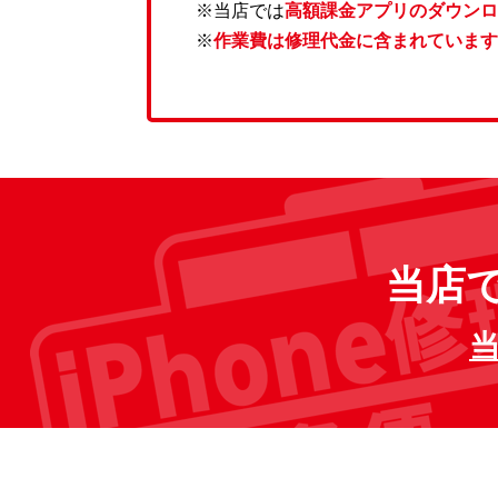
※当店では
高額課金アプリのダウンロ
※
作業費は修理代金に含まれています
当店