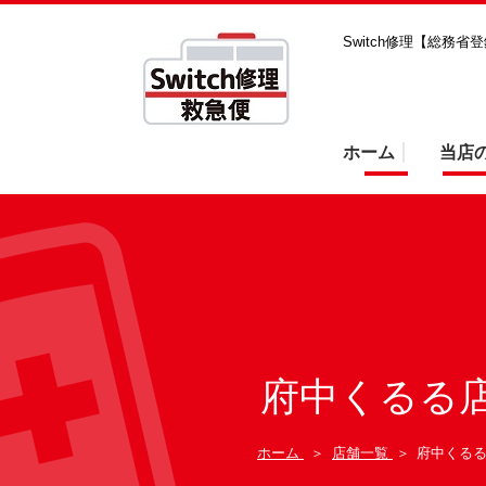
Switch修理【総務
ホーム
当店
府中くるる
ホーム
＞
店舗一覧
＞
府中くる