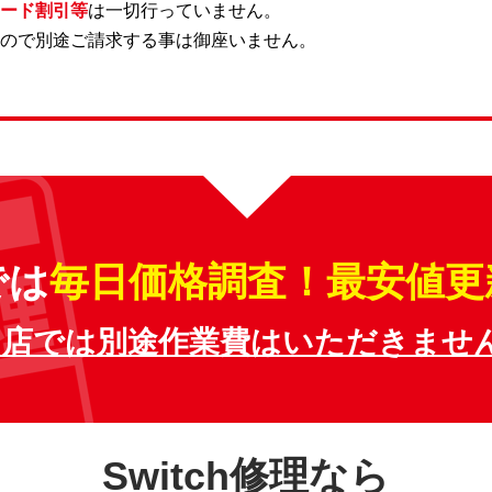
ード割引等
は一切行っていません。
ので別途ご請求する事は御座いません。
では
毎日価格調査！最安値更
当店では別途作業費はいただきません
Switch修理なら